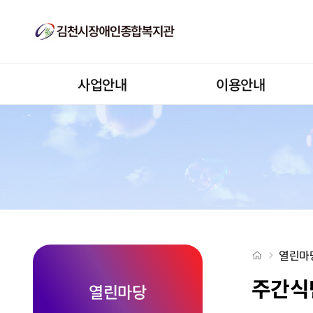
2026-05-19 > 주간식단표
상단메뉴
사업안내
이용안내
처음으로
열린마
주간식
열린마당