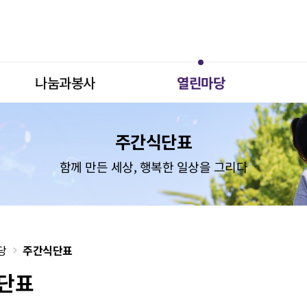
나눔과봉사
열린마당
주간식단표
함께 만든 세상, 행복한 일상을 그리다
당
주간식단표
단표