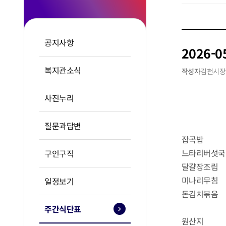
공지사항
2026-0
복지관소식
작성자
김천시장
사진누리
질문과답변
잡곡밥
느타리버섯국
구인구직
달걀장조림
미나리무침
일정보기
돈김치볶음
주간식단표
원산지