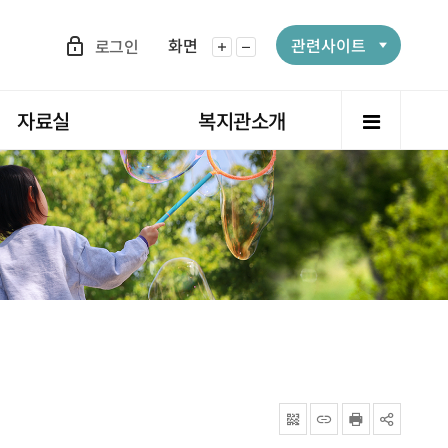
화면
관련사이트
로그인
화면확대
화면축소
전체메뉴
자료실
복지관소개
QRcode
주소복사
프린터
공유