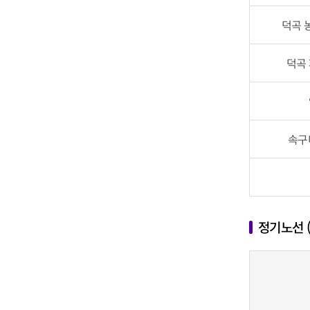
덕곡 
덕곡
속구
정기노선 (