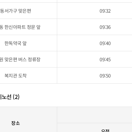
동서가구 맞은편
09:32
동 한신아파트 정문 앞
09:36
한독약국 앞
09:40
원 맞은편 버스 정류장
09:45
복지관 도착
09:50
노선 (2)
장소
오전