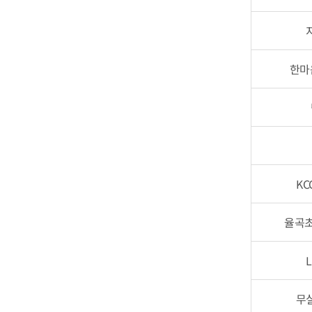
한마
K
율곡초
무