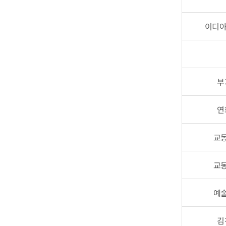
이디아
부
연
교동
교동
예술
김