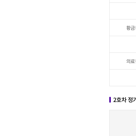
황금
의료
2호차 정기