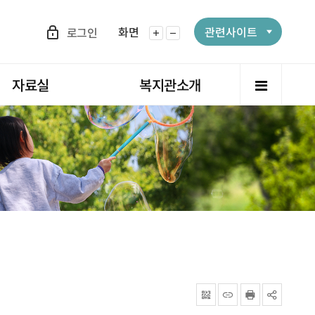
화면
관련사이트
로그인
화면확대
화면축소
전체메뉴
자료실
복지관소개
QRcode
주소복사
프린터
공유