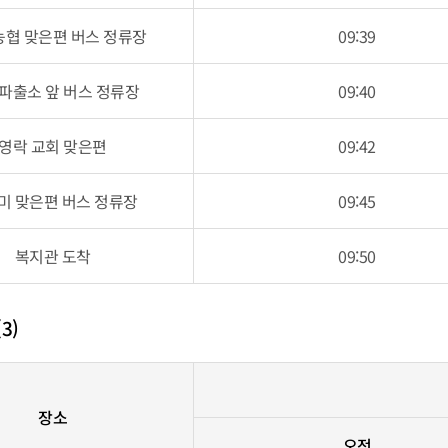
농협 맞은편 버스 정류장
09:39
 파출소 앞 버스 정류장
09:40
영락 교회 맞은편
09:42
미 맞은편 버스 정류장
09:45
복지관 도착
09:50
3)
장소
오전