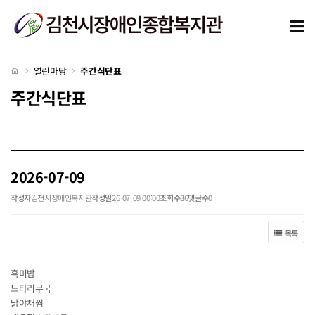
2026-07-09 > 주간식단표
모
처음으로
열린마당
주간식단표
주간식단표
2026-07-09
작성자
김천시장애인복지관
작성일
26-07-09 00:00
조회수
36
댓글수
0
목록
흑미밥
느타리무국
닭야채찜