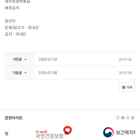
새우젓호박볶음
배추김치
원산지
돈육/닭고기 - 국내산
김치 - 국내산
2026-07-10
이전글
26-07-10
2026-07-08
다음글
26-07-08
목록
관련사이트
이전 배너
배너 정지
다음 
배너