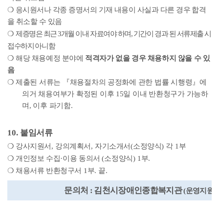
❍
응시원서나 각종 증명서의 기재 내용이 사실과 다른 경우 합격
을 취소할 수 있음
❍
제증명은 최근
3
개월 이내 자료여야 하며
,
기간이 경과 된 서류제출 시
접수하지
아니함
❍
해당 채용예정 분야에
적격자가 없을 경우 채용하지 않을 수 있
음
❍
제출된 서류는
『
채용절차의 공정화에 관한 법률 시행령
』
에
의거 채용여부가 확정된 이후
15
일 이내 반환청구가 가능하
며
,
이후 파기함
.
10.
붙임서류
❍
강사지원서
,
강의계획서
,
자기소개서
(
소정양식
)
각
1
부
❍
개인정보 수집
·
이용 동의서
(
소정양식
) 1
부
.
❍
채용서류 반환청구서
1
부
.
끝
.
문의처
:
김천시장애인종합복지관
(
운영지원