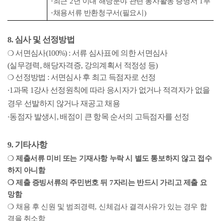
⋅
최근
2
년 이내 해당분야 관련 봉사활동 증명서
1
부
⋅
채용서류 반환청구서
(
필요시
)
8.
심사 및 선정방법
서면심사
(100%) :
서류 심사표에 의한 서면심사
❍
(
실무경력
,
해당자격증
,
강의계획서 적정성 등
)
선정방법
:
서면심사 후 최고 득점자로 선정
❍
1
과목
1
강사 선정원칙에 따라 응시자가 없거나 적격자가 없을
⋅
경우 선발하지 않거나 재공고 채용
동점자 발생시
,
배점이 큰 항목 순서의 고득점자를 선정
⋅
9.
기타사항
❍
제출서류 미비 또는 기재사항 누락 시 별도 통보하지 않고 접수
하지 아니함
❍
제출 증빙서류의 주민번호 뒤
7
자리는 반드시 가리고 제출 요
망함
❍
채용 후 신원 및 범죄경력
,
신체검사 결격사유가 있는 경우 합
격을 취소함