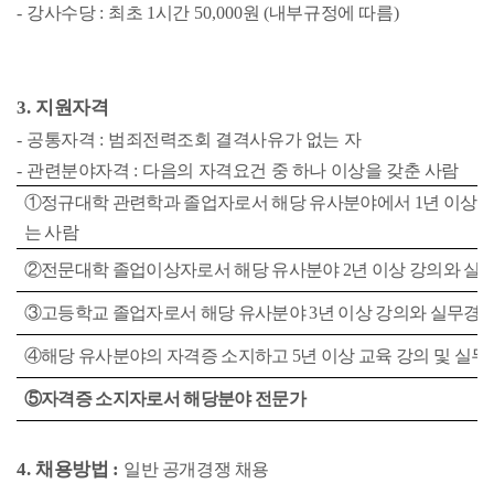
-
강사수당
:
최초
1
시간
50,000
원
(
내부규정에 따름
)
3.
지원자격
-
공통자격
:
범죄전력조회 결격사유가 없는 자
-
관련분야자격
:
다음의 자격요건 중 하나 이상을 갖춘 사람
①
정규대학 관련학과 졸업자로서 해당 유사분야에서
1
년 이상의
는 사람
②
전문대학 졸업이상자로서 해당 유사분야
2
년 이상 강의와 실
③
고등학교 졸업자로서 해당 유사분야
3
년 이상 강의와 실무경
④
해당 유사분야의 자격증 소지하고
5
년 이상 교육 강의 및 실
⑤
자격증 소지자로서 해당분야 전문가
4.
채용방법
:
일반 공개경쟁 채용