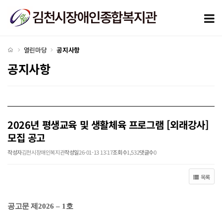
2026년 평생교육 및 생활체육 프로그램 [외래강사] 모집 공고 > 공지사항
모
처음으로
열린마당
공지사항
공지사항
2026년 평생교육 및 생활체육 프로그램 [외래강사]
모집 공고
작성자
김천시장애인복지관
작성일
26-01-13 13:17
조회수
1,532
댓글수
0
목록
공고문 제
2026
–
1
호