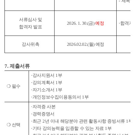
-
제목
서류심사 및
2026. 1. 30.(
금
)
예정
⋅
합격자 
합격자 발표
강사위촉
2026.02.02.(
월
)
예정
7.
제출서류
⋅
강사지원서
1
부
⋅
강의계획서
1
부
❍
필수
⋅
자기소개서
1
부
⋅
개인정보수집이용동의서
1
부
⋅
자격증 사본
⋅
경력증명서
⋅
최근
2
년 이내 해당분야 관련 활동사항 증빙서류
1
부
❍
선택
⋅
기타 강의능력을 입증할 수 있는 자료
1
부