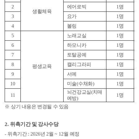
2
에어로빅
1
명
생활체육
3
요가
1
명
4
볼링
1
명
5
노래교실
1
명
6
하모니카
1
명
7
토탈공예
1
명
8
캘리그라피
1
명
평생교육
9
서예
1
명
10
미술
(
수채화
)
1
명
뇌건강교실
(
치매
11
1
명
예방
)
※
상기 내용은 변경될 수 있음
2.
위촉기간 및 강사수당
-
위촉기간
: 2026
년
2
월
~ 12
월 예정