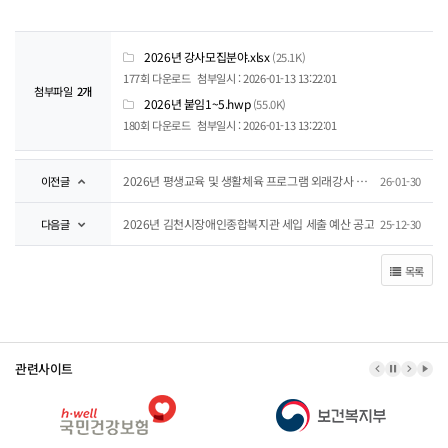
2026년 강사모집분야.xlsx
(25.1K)
177회 다운로드
첨부일시 : 2026-01-13 13:22:01
첨부파일
2개
2026년 붙임1~5.hwp
(55.0K)
180회 다운로드
첨부일시 : 2026-01-13 13:22:01
2026년 평생교육 및 생활체육 프로그램 외래강사 합격자 공고
이전글
26-01-30
2026년 김천시장애인종합복지관 세입 세출 예산 공고
다음글
25-12-30
목록
관련사이트
이전 배너
배너 정지
다음 
배너