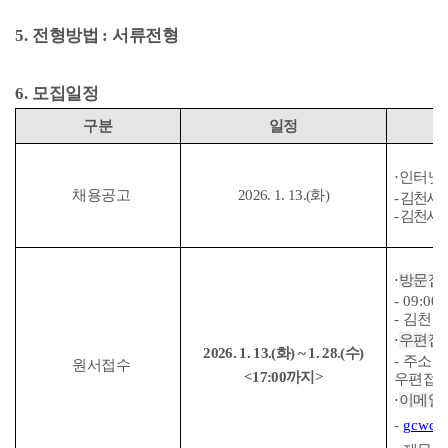
5.
전형방법
:
서류전형
6.
모집일정
구분
일정
⋅
인터넷
채용공고
2026. 1. 13.(
화
)
-
김천시
-
김천시
⋅
방문접
- 09:00
-
김천시
⋅
우편접
2026. 1. 13.(
화
) ~ 1. 28.(
수
)
-
주소
:
원서접수
<17:00
까지
>
우편접수
⋅
이메일
-
gcwd2