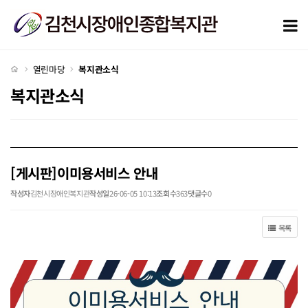
[게시판]이미용서비스 안내 > 복지관소식
모
처음으로
열린마당
복지관소식
복지관소식
[게시판]이미용서비스 안내
작성자
김천시장애인복지관
작성일
26-06-05 10:13
조회수
363
댓글수
0
목록