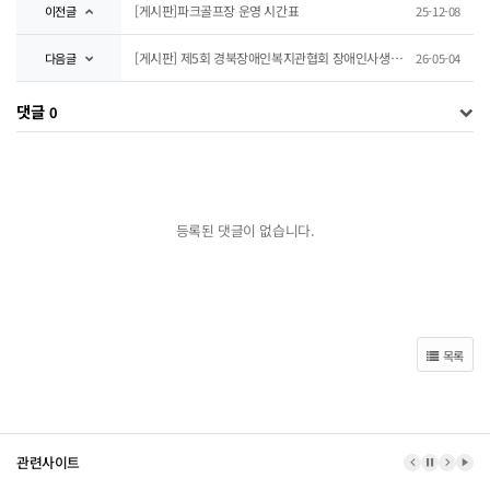
[게시판]파크골프장 운영 시간표
이전글
25-12-08
[게시판] 제5회 경북장애인복지관협회 장애인사생회대
다음글
26-05-04
댓글
0
등록된 댓글이 없습니다.
목록
관련사이트
이전 배너
배너 정지
다음 
배너