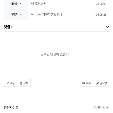
내 몸과 소통
이전글
26-08-04
하나세상 강연회 홍보 안내
다음글
26-05-21
댓글
0
등록된 댓글이 없습니다.
수정
삭제
목록
글작성
관련사이트
이전 배너
배너 정지
다음 
배너